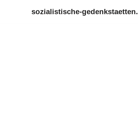
sozialistische-gedenkstaetten
Zum
Inhalt
springen