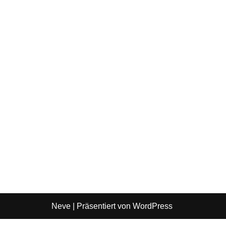
Neve
| Präsentiert von
WordPress
Login to chat